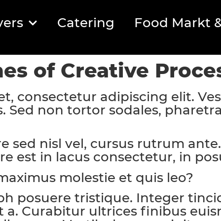
vers
Catering
Food Markt &
es of Creative Proce
t, consectetur adipiscing elit. V
s. Sed non tortor sodales, pharet
 sed nisl vel, cursus rutrum ante
re est in lacus consectetur, in posu
 maximus molestie et quis leo?
bh posuere tristique. Integer tinci
t a. Curabitur ultrices finibus eu