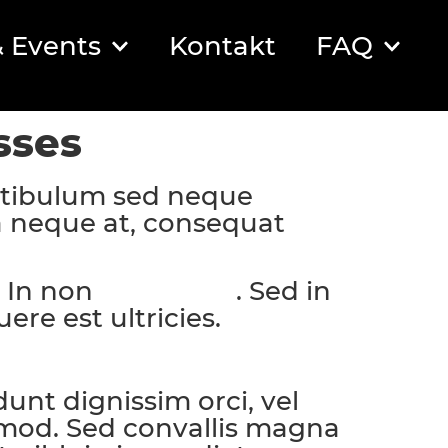
 Events
Kontakt
FAQ
sses
estibulum sed neque
ra neque at, consequat
. In non
. Sed in
facilisis nisi
ere est ultricies.
dunt dignissim orci, vel
ismod. Sed convallis magna