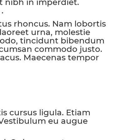
t nibh in imperdiet.
.
m
ctus rhoncus. Nam lobortis
 laoreet urna, molestie
mmodo, tincidunt bibendum
, accumsan commodo justo.
t lacus. Maecenas tempor
tis cursus ligula. Etiam
. Vestibulum eu augue