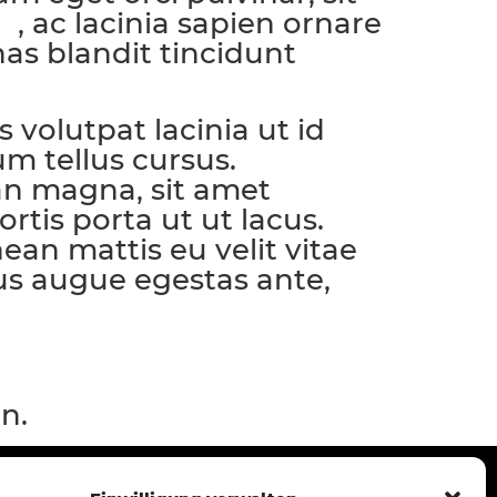
, ac lacinia sapien ornare
mi
nas blandit tincidunt
volutpat lacinia ut id
um tellus cursus.
Sed
an magna, sit amet
tis porta ut ut lacus.
an mattis eu velit vitae
ctus augue egestas ante,
n.