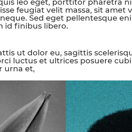
 quis leo eget, porttitor pharetra 
disse feugiat velit massa, sit ame
s neque. Sed eget pellentesque en
 id finibus libero.
ttis ut dolor eu, sagittis sceleris
rci luctus et ultrices posuere cub
 urna et,