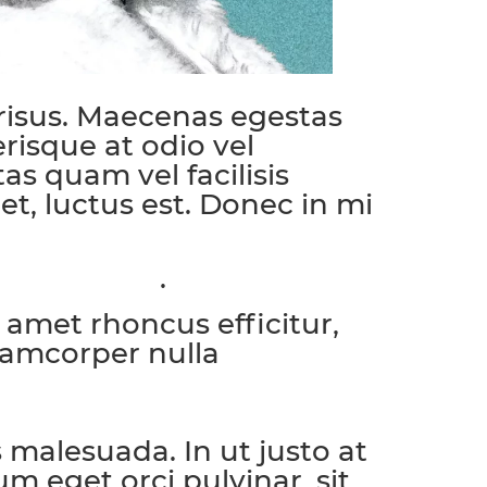
 risus. Maecenas egestas
risque at odio vel
as quam vel facilisis
t, luctus est. Donec in mi
.
idunt tellus
t amet rhoncus efficitur,
lamcorper nulla
s malesuada. In ut justo at
 eget orci pulvinar, sit