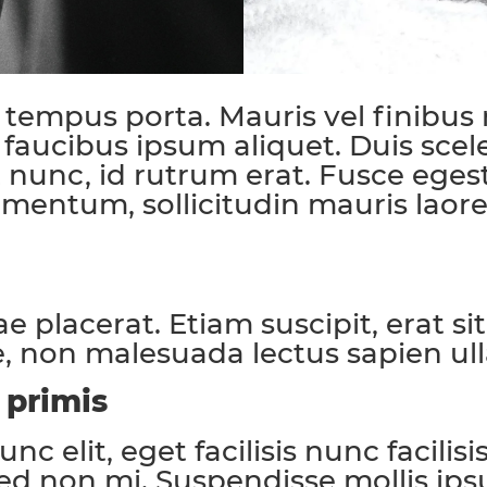
 tempus porta. Mauris vel finibus
faucibus ipsum aliquet. Duis scele
nunc, id rutrum erat. Fusce egest
mentum, sollicitudin mauris laoree
Nam posuere commodo ligula, et tinc
e placerat. Etiam suscipit, erat si
, non malesuada lectus sapien ul
 primis
 elit, eget facilisis nunc facilisi
d non mi. Suspendisse mollis ipsum