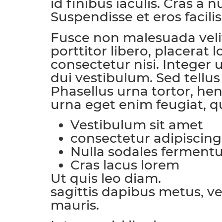
id finibus iaculis. Cras a 
Suspendisse et eros facilis
Fusce non malesuada velit
porttitor libero, placerat
consectetur nisi. Integer
dui vestibulum. Sed tellus
Phasellus urna tortor, he
urna eget enim feugiat, qu
Vestibulum sit amet
consectetur adipiscing 
Nulla sodales fermen
Cras lacus lorem
Ut quis leo diam.
Nunc metu
sagittis dapibus metus, v
mauris.