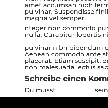
amet accumsan nibh fer
pulvinar. Suspendisse fini
magna vel semper.
nteger non commodo purus.
nulla. Curabitur lobortis
ultricies enim ac tortor portt
pulvinar nibh bibendum eu
Aenean commodo ante sit a
placerat. Etiam suscipit, 
non malesuada lectus sap
Schreibe einen Ko
Du musst
sei
angemeldet