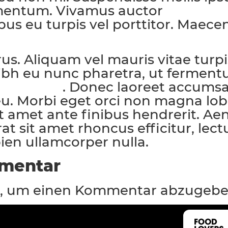
mentum. Vivamus auctor
eleifend 
bus eu turpis vel porttitor. Maece
 Aliquam vel mauris vitae turpis 
 nibh eu nunc pharetra, ut ferment
. Donec laoreet accums
itor iaculis
. Morbi eget orci non magna lobor
met ante finibus hendrerit. Aene
erat sit amet rhoncus efficitur, le
ien ullamcorper nulla.
mmentar
n, um einen Kommentar abzugebe