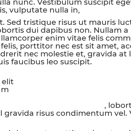
nulla nunc. Vestibulum suscipit ege
is, vulputate nulla in,
pharetra dia
. Sed tristique risus ut mauris lu
 lobortis dui dapibus non. Nullam a
 ullamcorper enim vitae felis co
 felis, porttitor nec est sit amet
ndrerit nec molestie et, gravida a
is faucibus leo suscipit.
elit
tum
, lobor
s velit, pharetra nec eros vel
el gravida risus condimentum vel