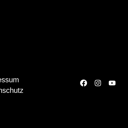
essum
nschutz