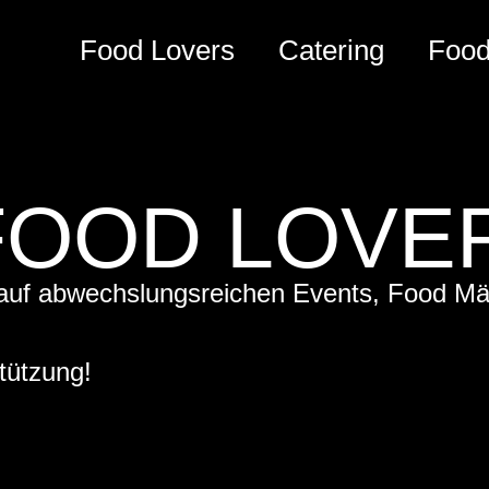
Food Lovers
Catering
Food
 FOOD LOVE
 auf abwechslungsreichen Events, Food Mär
tützung!