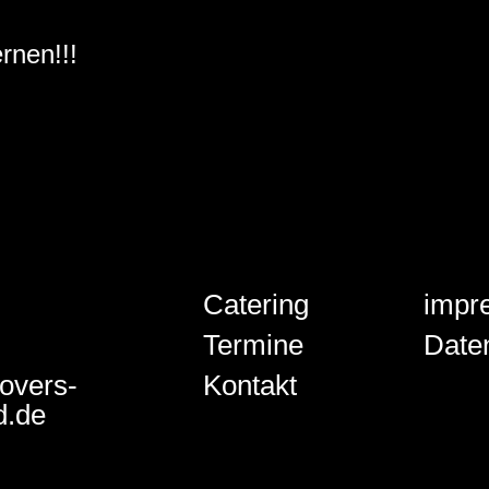
rnen!!!
Catering
impr
Termine
Date
Kontakt
overs-
d.de